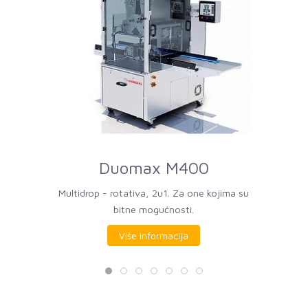
Duomax M400
Multidrop - rotativa, 2u1. Za one kojima su
bitne mogućnosti.
Više informacija