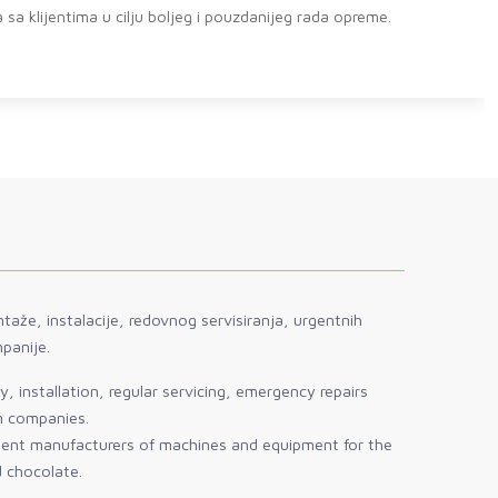
sa klijentima u cilju boljeg i pouzdanijeg rada opreme.
taže, instalacije, redovnog servisiranja, urgentnih
panije.
, installation, regular servicing, emergency repairs
gn companies.
sent manufacturers of machines and equipment for the
d chocolate.