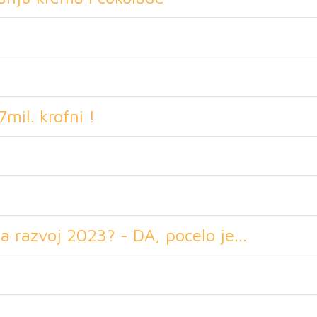
mil. krofni !
 razvoj 2023? - DA, pocelo je...