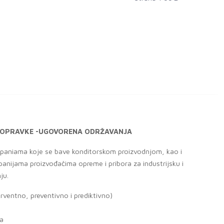
E POPRAVKE -UGOVORENA ODRŽAVANJA
aniama koje se bave konditorskom proizvodnjom, kao i
anijama proizvođačima opreme i pribora za industrijsku i
ju.
erventno, preventivno i prediktivno)
na