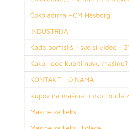
Čokoladirka HCM Hasborg
INDUSTRIJA
Kada pomisliš - sve si video - 27
Kako i gde kupiti novu mašinu?
KONTAKT - O NAMA
Kupovina mašina preko Fonda za
Masine za keks
Masine za keks i kolace