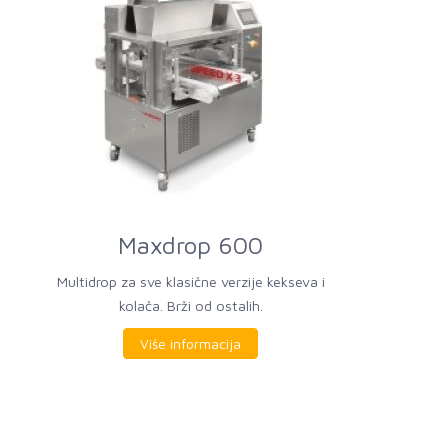
Maxdrop 600
Multidrop za sve klasične verzije kekseva i
kolača. Brži od ostalih.
Više informacija