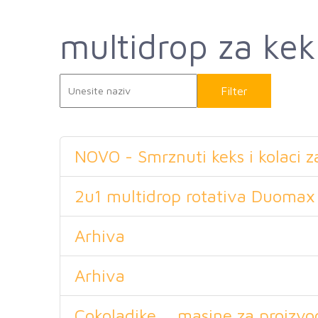
multidrop za kek
Filter
Rese
NOVO - Smrznuti keks i kolaci 
2u1 multidrop rotativa Duoma
Arhiva
Arhiva
Cokoladike, , masine za proizvo