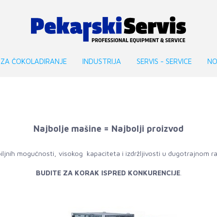
 ZA ČOKOLADIRANJE
INDUSTRIJA
SERVIS - SERVICE
NO
Najbolje mašine = Najbolji proizvod
ljnih mogućnosti, visokog kapaciteta i izdržljivosti u dugotrajnom ra
BUDITE ZA KORAK ISPRED KONKURENCIJE
.