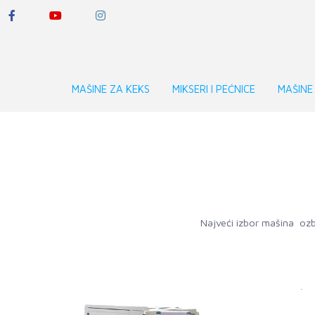
MAŠINE ZA KEKS
MIKSERI I PEĆNICE
MAŠINE
Najveći izbor mašina ozbi