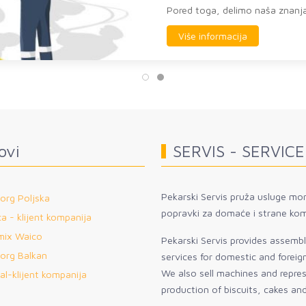
Pored toga, delimo naša znanja 
Više informacija
ovi
SERVIS - SERVICE
Pekarski Servis pruža usluge mon
org Poljska
popravki za domaće i strane kom
a - klijent kompanija
mix Waico
Pekarski Servis provides assembly
org Balkan
services for domestic and forei
We also sell machines and repre
al-klijent kompanija
production of biscuits, cakes an