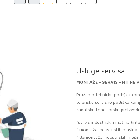
Usluge servisa
MONTAŽE - SERVIS - HITN
Pružamo tehničku podršku komp
terensku servisnu podršku komp
zanatsku konditorsku proizvodn
*servis industriskih mašina (int
* montaža industriskih mašina
* demontaža industriskih maši