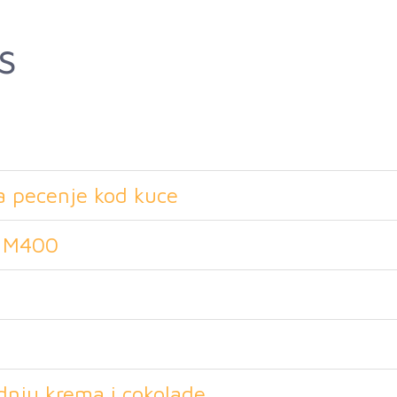
s
tuj
za pecenje kod kuce
x M400
dnju krema i cokolade