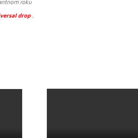
rantnom roku
versal drop
.