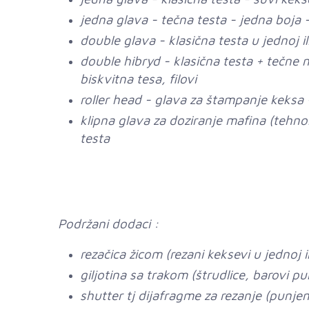
jedna glava - tečna testa - jedna boja 
double glava - klasična testa u jednoj il
double hibryd - klasična testa + tečne 
biskvitna tesa, filovi
roller head - glava za štampanje keksa -
klipna glava za doziranje mafina (tehnolo
testa
Podržani dodaci :
rezačica žicom (rezani keksevi u jednoj il
giljotina sa trakom (štrudlice, barovi pun
shutter tj dijafragme za rezanje (punjeni k