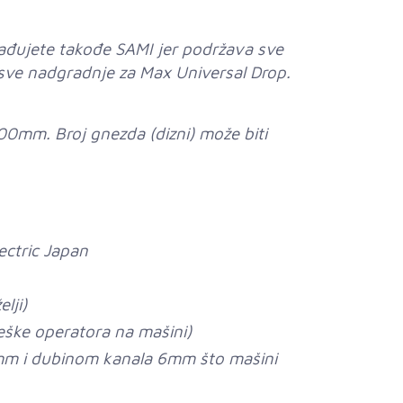
rađujete takođe SAMI jer podržava sve
 sve nadgradnje za Max Universal Drop.
0mm. Broj gnezda (dizni) može biti
lectric Japan
lji)
eške operatora na mašini)
5mm i dubinom kanala 6mm što mašini