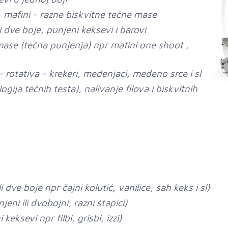
- mafini - razne biskvitne tečne mase
i dve boje, punjeni keksevi i barovi
mase (tečna punjenja) npr mafini one shoot ,
 rotativa - krekeri, medenjaci, medeno srce i sl
gija tečnih testa), nalivanje filova i biskvitnih
i dve boje npr čajni kolutić, vanilice, šah keks i sl)
jeni ili dvobojni, razni štapici)
eksevi npr filbi, grisbi, izzi)