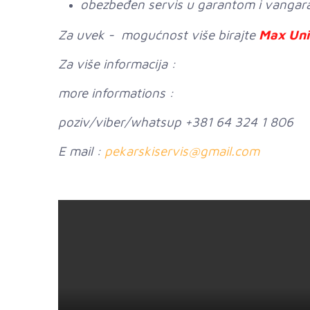
obezbeđen servis u garantom i vanga
Za uvek - mogućnost više birajte
Max Uni
Za više informacija :
more informations :
poziv/viber/whatsup +381 64 324 1 806
E mail :
pekarskiservis@gmail.com