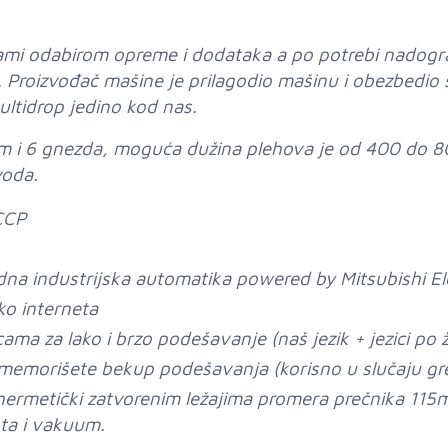
 sami odabirom opreme i dodataka a po potrebi nadog
. Proizvođač mašine je prilagodio mašinu i obezbedio
ltidrop jedino kod nas.
m i 6 gnezda, moguća dužina plehova je od 400 do 80
voda.
CCP
rdna industrijska automatika powered by Mitsubishi E
ko interneta
ama za lako i brzo podešavanje (naš jezik + jezici po že
memorišete bekup podešavanja (korisno u slučaju gr
hermetički zatvorenim ležajima promera prečnika 11
sta i vakuum.