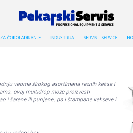
 ZA ČOKOLADIRANJE
INDUSTRIJA
SERVIS - SERVICE
NO
vodnju veoma širokog asortimana raznih keksa i
jama, ovaj multidrop može proizvesti
o i šarene ili punjene, pa i štampane kekseve i
evi u jednoj boji