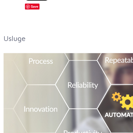
Save
Usluge
 klijenta
 produktivnost,
ije,kraće vreme
ka energije su tri
veća zarada
. Mi poznajemo
 zahteva poštujući