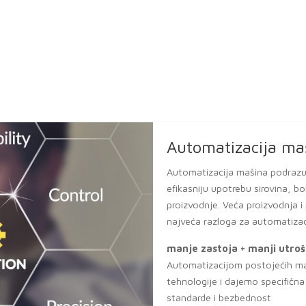
M
P
t
z
*
*
*