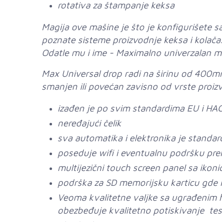
rotativa za štampanje keksa
Magija ove mašine je što je konfigurišete
poznate sisteme proizvodnje keksa i kolača
Odatle mu i ime - Maximalno univerzalan mu
Max Universal drop radi na širinu od 400m
smanjen ili povećan zavisno od vrste proiz
izađen je po svim standardima EU i HA
neređajući čelik
sva automatika i elektronika je standa
poseduje wifi i eventualnu podršku pre
multijezični touch screen panel sa ikonic
podrška za SD memorijsku karticu gde 
Veoma kvalitetne valjke sa ugrađenim 
obezbeđuje kvalitetno potiskivanje te