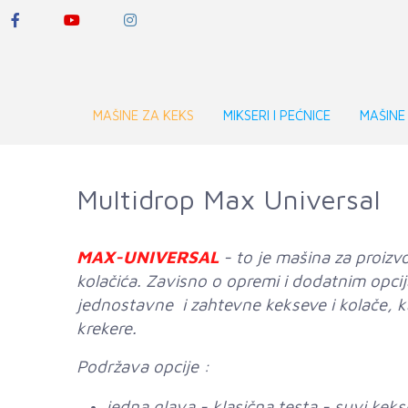
MAŠINE ZA KEKS
MIKSERI I PEĆNICE
MAŠINE
Multidrop Max Universal
MAX-UNIVERSAL
- to je mašina za proiz
kolačića. Zavisno o opremi i dodatnim opci
jednostavne i zahtevne kekseve i kolače, ka
krekere.
Podržava opcije :
jedna glava - klasična testa - suvi keks