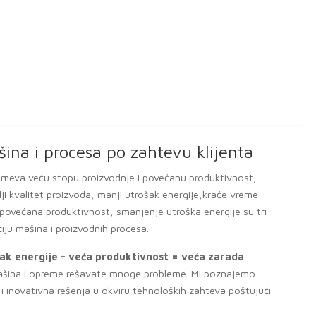
Usluge servisa
ONTAŽE - SERVIS - HITNE POPRAVKE -UGOVORENA ODRŽAVAN
ružamo tehničku podršku kompaniama koje se bave konditorskom pro
erensku servisnu podršku kompanijama proizvođačima opreme i pribora
anatsku konditorsku proizvodnju.
servis industriskih mašina (interventno, preventivno i prediktivno)
 montaža industriskih mašina
 demontaža industriskih mašina